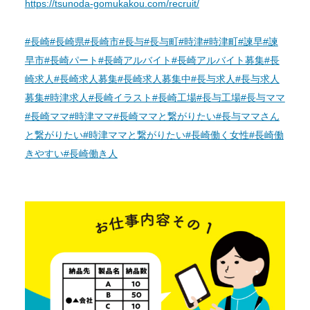
https://tsunoda-gomukakou.com/recruit/
#長崎
#長崎県
#長崎市
#長与
#長与町
#時津
#時津町
#諫早
#諫
早市
#長崎パート
#長崎アルバイト
#長崎アルバイト募集
#長
崎求人
#長崎求人募集
#長崎求人募集中
#長与求人
#長与求人
募集
#時津求人
#長崎イラスト
#長崎工場
#長与工場
#長与ママ
#長崎ママ
#時津ママ
#長崎ママと繋がりたい
#長与ママさん
と繋がりたい
#時津ママと繋がりたい
#長崎働く女性
#長崎働
きやすい
#長崎働き人