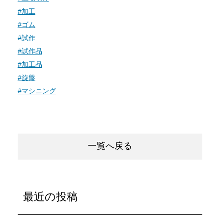
#加工
#ゴム
#試作
#試作品
#加工品
#旋盤
#マシニング
一覧へ戻る
最近の投稿