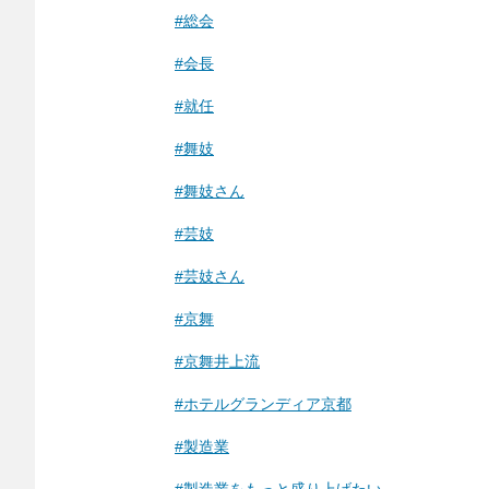
#総会
#会長
#就任
#舞妓
#舞妓さん
#芸妓
#芸妓さん
#京舞
#京舞井上流
#ホテルグランディア京都
#製造業