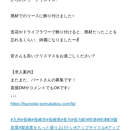
廃材でのリースに飾り付けました✨
造花やドライフラワーで飾り付けると、廃材だったことを
忘れるくらい、綺麗になりましたー✌️
皆さんも良いクリスマスをお過ごしください?
【求人案内】
またまた、パートさんの募集です！
直接DMやコメントでもOKです♪
↓↓↓
https://tsunoda-gomukakou.com/lp/
#九州
#長崎
#長崎市
#長崎県
#長与
#長与町
#時津
#時津町
#製
造業
#製造業をもっと盛り上げたい
#アップサイクル
#アップ