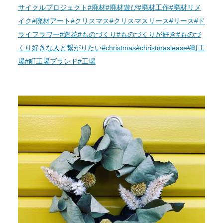
サイクルプロジェクト
#廃材
#廃材遊び
#廃材工作
#廃材リメ
イク
#廃材アート
#クリスマス
#クリスマスリース
#リース
#ド
ライフラワー
#造花
#ものづくり
#ものづくりが好き
#ものづ
くり好きな人と繋がりたい
#christmas
#christmaslease
#町工
場
#町工場ブランド
#工場