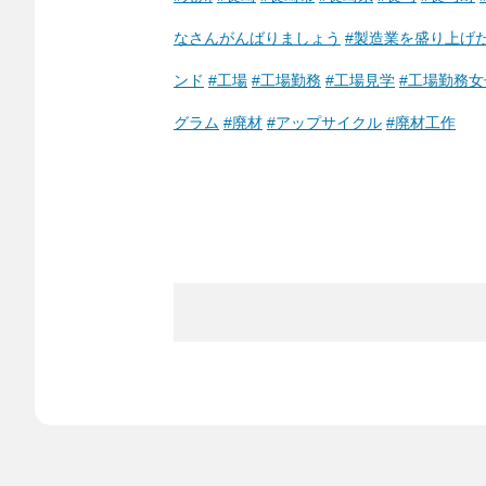
なさんがんばりましょう
#製造業を盛り上げ
ンド
#工場
#工場勤務
#工場見学
#工場勤務女
グラム
#廃材
#アップサイクル
#廃材工作