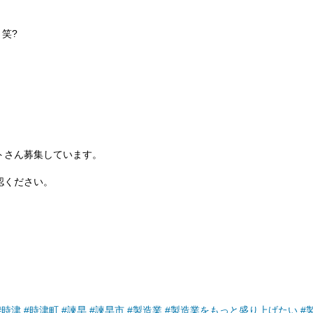
笑?
トさん募集しています。
認ください。
#時津
#時津町
#諫早
#諫早市
#製造業
#製造業をもっと盛り上げたい
#