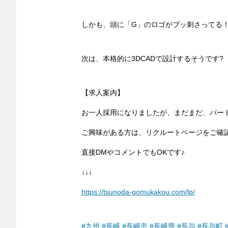
しかも、頭に「G」のロゴがブッ刺さってる！
次は、本格的に3DCADで設計するそうです?
【求人案内】
お一人採用になりましたが、まだまだ、パー
ご興味がある方は、リクルートページをご確
直接DMやコメントでもOKです♪
↓↓↓
https://tsunoda-gomukakou.com/lp/
#九州
#長崎
#長崎市
#長崎県
#長与
#長与町