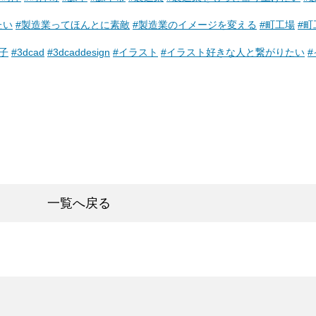
たい
#製造業ってほんとに素敵
#製造業のイメージを変える
#町工場
#町
子
#3dcad
#3dcaddesign
#イラスト
#イラスト好きな人と繋がりたい
一覧へ戻る